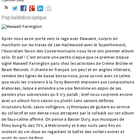
Pop kaléidoscopique
Après nous avoir porté vers la rage avec Dewaere, surpris en
marchant sur les traces de Lee Hazlewood avec le SuperHomard,
l’Australien favori des Costarmoricains nous livre son premier album
solo. Et paf ! C’est encore une petite claque que ce premier disque
signé Maxwell Farrington paru chez les activistes de Crème Brûlée et
Beast Records. Il chante en français (un peu) et en anglais littéraire,
ramène des lignes de basse bossa nova, pose sa voix avec ce calme
que seuls les crooners à la Tony Bennett imposent aux compositions
élaborées, laisse à entendre une voix féminine en appui de ses
paroles plus subversives qu’il n’y paraît ; bref nous surprend encore
avec un album hors saison ou plutôt sans saisons définies.
Incursions funk, saxos voltigeurs, rythmiques de guitare au service
du collectif et son dense vous attrapent par le colback sur cet album
de faux-calme affirmé. On pense à Baxter Dury, aux musiques de
films kung-fu des 70’s, à Metronomy et à des nuits sans fins en
sirotant du vin doux en regardant le ballet des voiliers entrer et
sortir du port de Binic...