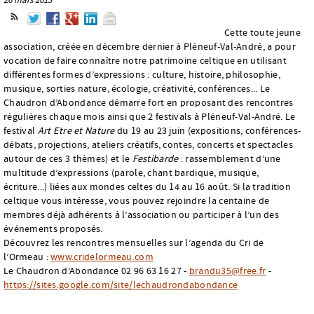
Cette toute jeune
association, créée en décembre dernier à Pléneuf-Val-André, a pour
vocation de faire connaître notre patrimoine celtique en utilisant
différentes formes d’expressions : culture, histoire, philosophie,
musique, sorties nature, écologie, créativité, conférences... Le
Chaudron d’Abondance démarre fort en proposant des rencontres
régulières chaque mois ainsi que 2 festivals à Pléneuf-Val-André. Le
festival
Art Etre et Nature
du 19 au 23 juin (expositions, conférences-
débats, projections, ateliers créatifs, contes, concerts et spectacles
autour de ces 3 thèmes) et le
Festibarde
: rassemblement d’une
multitude d’expressions (parole, chant bardique, musique,
écriture...) liées aux mondes celtes du 14 au 16 août. Si la tradition
celtique vous intéresse, vous pouvez rejoindre la centaine de
membres déjà adhérents à l’association ou participer à l’un des
événements proposés.
Découvrez les rencontres mensuelles sur l’agenda du Cri de
l’Ormeau :
www.cridelormeau.com
Le Chaudron d’Abondance 02 96 63 16 27 -
brandu35@free.fr
-
https://sites.google.com/site/lechaudrondabondance