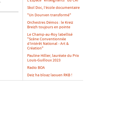
L’Espace "enseignants" du CRI
.
Skol Doc, l’école documentaire
"Un Dourven transformé"
Orchestres Démos : le Kreiz
Breizh toujours en pointe
Le Champ-au-Roy labellisé
"Scène Conventionnée
d’Intérêt National - Art &
Création"
Pauline Hillier, lauréate du Prix
Louis-Guilloux 2023
Radio BOA
Deiz ha bloaz laouen RKB !