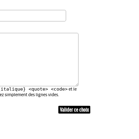
{italique} <quote> <code>
et le
sez simplement des lignes vides.