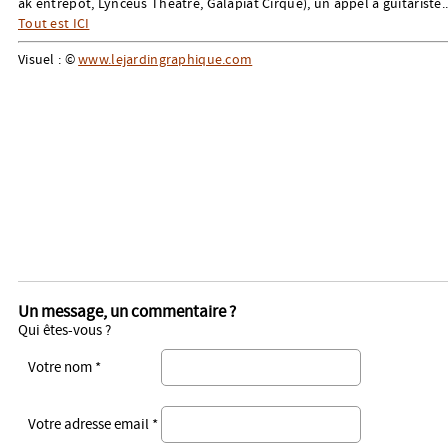
ak entrepôt, Lyncéus Théâtre, Galapiat Cirque), un appel à guitariste..
Tout est ICI
Visuel : ©
www.lejardingraphique.com
Un message, un commentaire ?
Qui êtes-vous ?
Votre nom *
Votre adresse email *