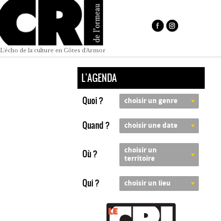
L'écho de la culture en Côtes d'Armor
L'AGENDA
Quoi ?
choisir un genre
Quand ?
choisir une date
choisir un
Où ?
territoire
Qui ?
choisir un lieu