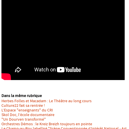
Dans la même rubrique
Herbes Folles et Macadam : Le Théâtre au long cours
Culture22 fait sa rentrée !
L’Espace "enseignants" du CRI
Skol Doc, l’école documentaire
"Un Dourven transformé"
Orchestres Démos : le Kreiz Breizh toujours en pointe
Le Champ-au-Roy labellisé "Scène Conventionnée d’Intérêt National - Art