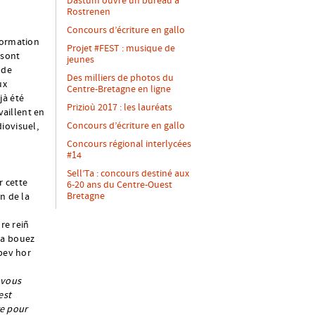
Dastum ouvre un bureau à
Rostrenen
Concours d’écriture en gallo
formation
Projet #FEST : musique de
 sont
jeunes
 de
Des milliers de photos du
ux
Centre-Bretagne en ligne
jà été
Prizioù 2017 : les lauréats
vaillent en
Concours d’écriture en gallo
iovisuel,
Concours régional interlycées
#14
Sell’Ta : concours destiné aux
r cette
6-20 ans du Centre-Ouest
Bretagne
n de la
re reiñ
 a bouez
bev hor
 vous
est
re pour