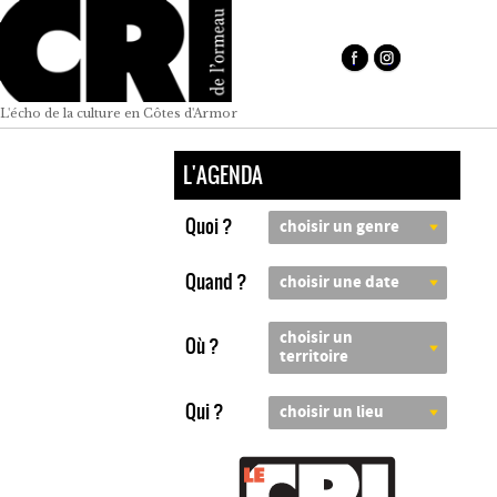
L'écho de la culture en Côtes d'Armor
L'AGENDA
Quoi ?
choisir un genre
Quand ?
choisir une date
choisir un
Où ?
territoire
Qui ?
choisir un lieu