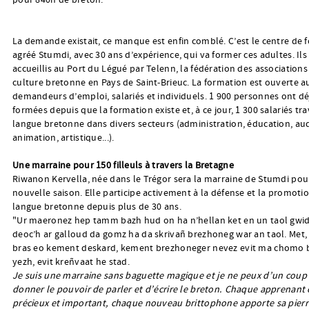
pour 840h de breton.
La demande existait, ce manque est enfin comblé. C’est le centre de 
agréé Stumdi, avec 30 ans d’expérience, qui va former ces adultes. Ils
accueillis au Port du Légué par Telenn, la fédération des associations
culture bretonne en Pays de Saint-Brieuc. La formation est ouverte a
demandeurs d’emploi, salariés et individuels. 1 900 personnes ont dé
formées depuis que la formation existe et, à ce jour, 1 300 salariés tra
langue bretonne dans divers secteurs (administration, éducation, aud
animation, artistique...).
Une marraine pour 150 filleuls à travers la Bretagne
Riwanon Kervella, née dans le Trégor sera la marraine de Stumdi pou
nouvelle saison. Elle participe activement à la défense et la promotio
langue bretonne depuis plus de 30 ans.
"Ur maeronez hep tamm bazh hud on ha n’hellan ket en un taol gwid
deoc’h ar galloud da gomz ha da skrivañ brezhoneg war an taol. Met,
bras eo kement deskard, kement brezhoneger nevez evit ma chomo 
yezh, evit kreñvaat he stad.
Je suis une marraine sans baguette magique et je ne peux d’un coup
donner le pouvoir de parler et d’écrire le breton. Chaque apprenant 
précieux et important, chaque nouveau brittophone apporte sa pier