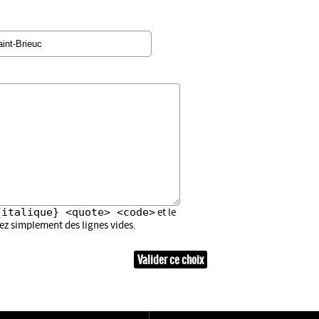
{italique} <quote> <code>
et le
sez simplement des lignes vides.