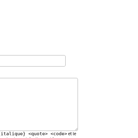
{italique} <quote> <code>
et le