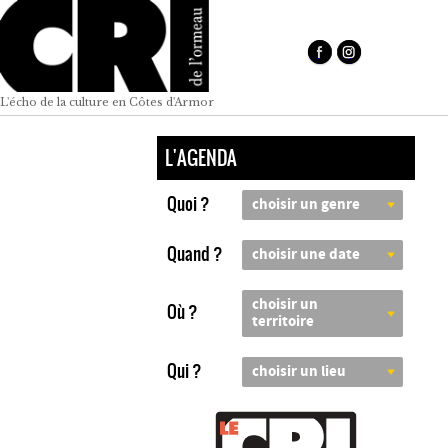
L'écho de la culture en Côtes d'Armor
L'AGENDA
Quoi ?
choisir un genre
Quand ?
choisir une date
choisir un
Où ?
territoire
Qui ?
choisir un lieu