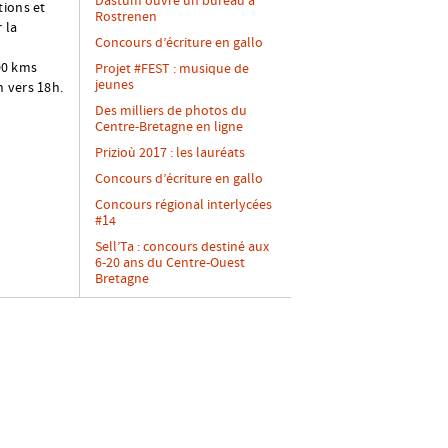
Dastum ouvre un bureau à
tions et
Rostrenen
 la
Concours d’écriture en gallo
700 kms
Projet #FEST : musique de
jeunes
n vers 18h.
Des milliers de photos du
Centre-Bretagne en ligne
Prizioù 2017 : les lauréats
Concours d’écriture en gallo
Concours régional interlycées
#14
Sell’Ta : concours destiné aux
6-20 ans du Centre-Ouest
Bretagne