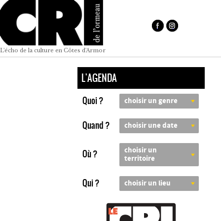
L'écho de la culture en Côtes d'Armor
L'AGENDA
Quoi ?
choisir un genre
Quand ?
choisir une date
choisir un
Où ?
territoire
Qui ?
choisir un lieu