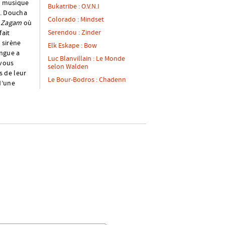
la musique
Bukatribe : O.V.N.I
t. Doucha
Colorado : Mindset
Zagam
où
Serendou : Zinder
fait
 sirène
Elk Eskape : Bow
angue a
Luc Blanvillain : Le Monde
 vous
selon Walden
s de leur
Le Bour-Bodros : Chadenn
d’une