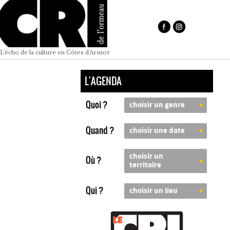
L'écho de la culture en Côtes d'Armor
L'AGENDA
Quoi ?
choisir un genre
Quand ?
choisir une date
choisir un
Où ?
territoire
Qui ?
choisir un lieu