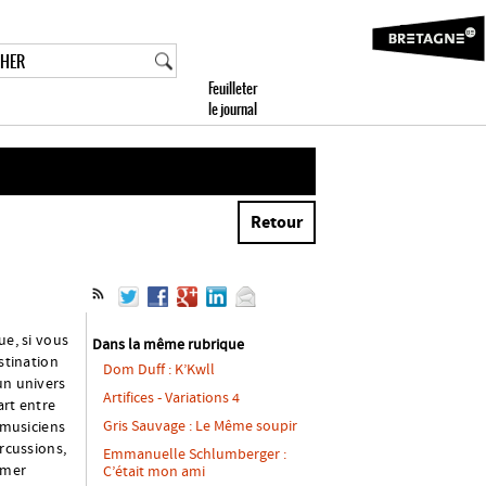
Retour
ue, si vous
Dans la même rubrique
stination
Dom Duff : K’Kwll
un univers
Artifices - Variations 4
art entre
Gris Sauvage : Le Même soupir
 musiciens
rcussions,
Emmanuelle Schlumberger :
zmer
C’était mon ami