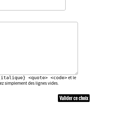
{italique} <quote> <code>
et le
sez simplement des lignes vides.