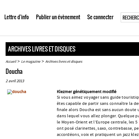
Lettre d'info
Publier un évènement
Se connecter
ARCHIVES LIVRES ET DISQUES
>
>
Accueil
Le magazine
Archives livres et disques
Doucha
2 avril 2013
Klezmer génétiquement modifié
Si vous aimez voyager sans guide touristiq
êtes capable de partir sans connaître la de
finale alors Doucha est sans aucun doute 
dans lequel vous allez plonger. Quelque p
le Moyen-Orient et l’Europe centrale, les 5
ont posé clarinettes, saxo, contrebasse, pe
accordéons, voix et pratiquent un jazz kle