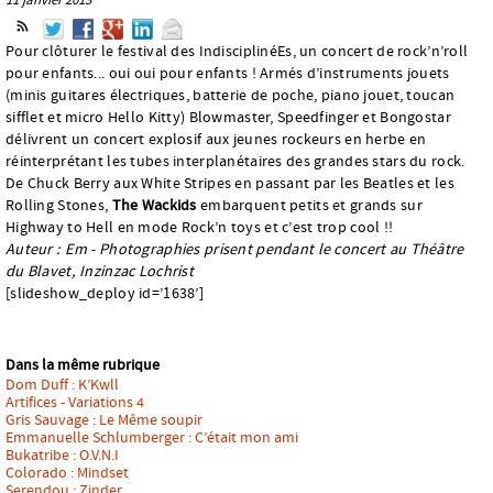
Pour clôturer le festival des IndisciplinéEs, un concert de rock’n’roll
pour enfants... oui oui pour enfants ! Armés d’instruments jouets
(minis guitares électriques, batterie de poche, piano jouet, toucan
sifflet et micro Hello Kitty) Blowmaster, Speedfinger et Bongostar
délivrent un concert explosif aux jeunes rockeurs en herbe en
réinterprétant les tubes interplanétaires des grandes stars du rock.
De Chuck Berry aux White Stripes en passant par les Beatles et les
Rolling Stones,
The Wackids
embarquent petits et grands sur
Highway to Hell en mode Rock’n toys et c’est trop cool !!
Auteur : Em - Photographies prisent pendant le concert au Théâtre
du Blavet, Inzinzac Lochrist
[slideshow_deploy id=’1638’]
Dans la même rubrique
Dom Duff : K’Kwll
Artifices - Variations 4
Gris Sauvage : Le Même soupir
Emmanuelle Schlumberger : C’était mon ami
Bukatribe : O.V.N.I
Colorado : Mindset
Serendou : Zinder