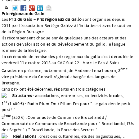
Prix régionaux du Gallo
Les
Priz du Galo – Prix régionaux du Gallo
sont organisés depuis
2011 par l’association Bertègn Galèzz à l’initiative et avec le soutien
de la Région Bretagne.
Ils récompensent chaque année quelques uns des acteurs et des
actions de valorisation et du développement du gallo, la langue
romane de la Bretagne.
La cérémonie de remise des prix régionaux du gallo s’est déroulée le
vendredi 11 octobre 2013 au CAC Sud 22 - Marc Le Bris à Saint-
ème
Caradec en présence, notamment, de Madame Lena Louarn, 3
vice-présidente du Conseil régional chargée des langues de
Bretagne.
Cinq prix ont été décernés, répartis en trois catégories :
Structures
: associations, entreprises, collectivités locales, …
er
1
(1 400 €) : Radio Plum Fm / Pllum Fm pour " Le galo den le petit-
post ! "
ème
2
(850 €) : Comunaotë de Comunn de Broceliandd /
Communauté de Communes de Brocéliande pour " Broceliandd, l’Us
dez Segrèt " / " Brocéliande, la Porte des Secrets "
Réalisations
: créations culturelles, études linguistiques,…