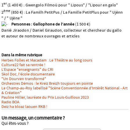
er
1
(1 400 €) : Gwengolo Filmoù pour " Lipous" / "Lipour en galo"
ème
2
(850 €) : La Familh PetitPus / La Famille PetitPlus pour " Ujènn
" / " Ujène "
Personnes : Gallophone de l’année
(1 500 €)
Daniè Jiraodon / Daniel Giraudon, collecteur et chercheur du gallo
et auteur de nombreux ouvrages et articles
Dans la même rubrique
Herbes Folles et Macadam : Le Théâtre au long cours
Culture22 fait sa rentrée !
L’Espace "enseignants" du CRI
Skol Doc, l’école documentaire
"Un Dourven transformé"
Orchestres Démos : le Kreiz Breizh toujours en pointe
Le Champ-au-Roy labellisé "Scène Conventionnée d’Intérêt National - Art
& Création"
Pauline Hillier, lauréate du Prix Louis-Guilloux 2023
Radio BOA
Deiz ha bloaz laouen RKB !
Un message, un commentaire ?
Qui êtes-vous ?