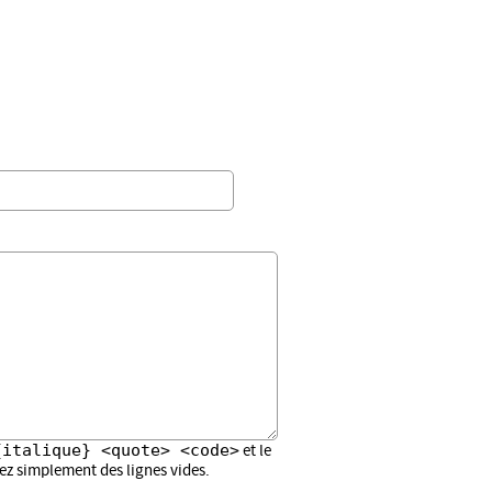
{italique} <quote> <code>
et le
sez simplement des lignes vides.