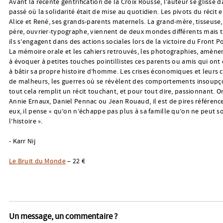
Avant la récente gentrification de la Croix Rousse, l’auteur se glisse d
passé où la solidarité était de mise au quotidien. Les pivots du récit 
Alice et René, ses grands-parents maternels. La grand-mère, tisseuse,
père, ouvrier-typographe, viennent de deux mondes différents mais tr
ils s’engagent dans des actions sociales lors de la victoire du Front P
La mémoire orale et les cahiers retrouvés, les photographies, amènen
à évoquer à petites touches pointillistes ces parents ou amis qui ont
à bâtir sa propre histoire d’homme. Les crises économiques et leurs 
de malheurs, les guerres où se révèlent des comportements insoupç
tout cela remplit un récit touchant, et pour tout dire, passionnant. 
Annie Ernaux, Daniel Pennac ou Jean Rouaud, il est de pires référen
eux, il pense « qu’on n’échappe pas plus à sa famille qu’on ne peut so
l’histoire ».
- Karr Nij
Le Bruit du Monde
– 22 €
Un message, un commentaire ?