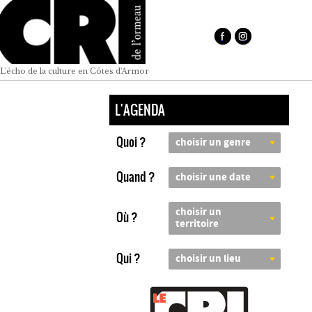
L'écho de la culture en Côtes d'Armor
L'AGENDA
Quoi ?
choisir un genre
Quand ?
choisir une date
choisir un
Où ?
territoire
Qui ?
choisir un lieu