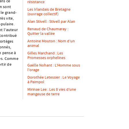
ans ce
résistance
en sont
Les Irlandais de Bretagne
 le grand-
(ouvrage collectif)
ès vite,
Alan Stivell : Stivell par Alan
opulaire.
Renaud de Chaumaray :
t l’auteur
Quitter la vallée
 contribué
Antoine Mouton : Nom d’un
cortèges
animal
onnés,
On pense à
Gilles Marchand : Les
Promesses orphelines
ces. Comme
rtir de
Gaëlle Nohant : L’Homme sous
l’orage
Dorothée Letessier : Le Voyage
à Paimpol
Mirinae Lee : Les 8 vies d’une
mangeuse de terre